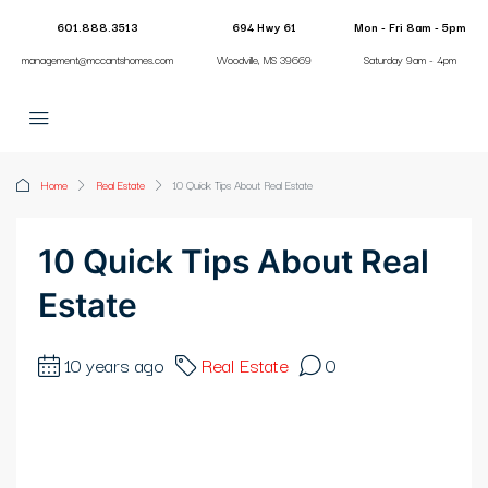
601.888.3513
694 Hwy 61
Mon - Fri 8am - 5pm
management@mccantshomes.com
Woodville, MS 39669
Saturday 9am - 4pm
Home
Real Estate
10 Quick Tips About Real Estate
10 Quick Tips About Real
Estate
10 years ago
Real Estate
0