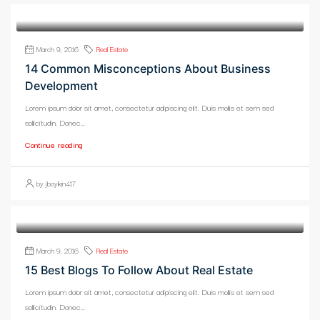
March 9, 2016
Real Estate
14 Common Misconceptions About Business
Development
Lorem ipsum dolor sit amet, consectetur adipiscing elit. Duis mollis et sem sed
sollicitudin. Donec...
Continue reading
by jboykin417
March 9, 2016
Real Estate
15 Best Blogs To Follow About Real Estate
Lorem ipsum dolor sit amet, consectetur adipiscing elit. Duis mollis et sem sed
sollicitudin. Donec...