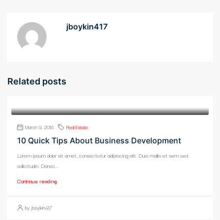
jboykin417
Related posts
March 9, 2016
Real Estate
10 Quick Tips About Business Development
Lorem ipsum dolor sit amet, consectetur adipiscing elit. Duis mollis et sem sed
sollicitudin. Donec...
Continue reading
by jboykin417