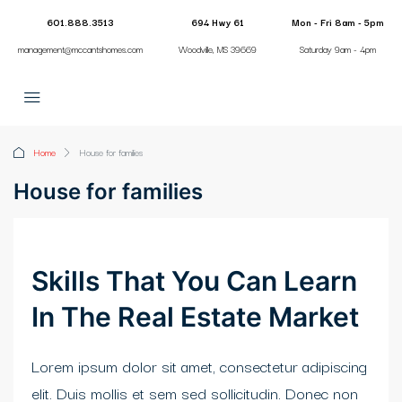
601.888.3513
694 Hwy 61
Mon - Fri 8am - 5pm
management@mccantshomes.com
Woodville, MS 39669
Saturday 9am - 4pm
Home
House for families
House for families
Skills That You Can Learn
In The Real Estate Market
Lorem ipsum dolor sit amet, consectetur adipiscing
elit. Duis mollis et sem sed sollicitudin. Donec non