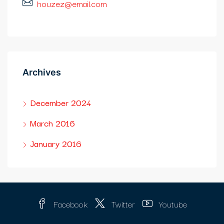
houzez@email.com
Archives
December 2024
March 2016
January 2016
Facebook
Twitter
Youtube
ı