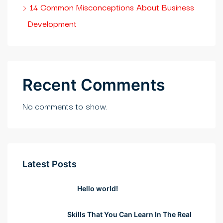
 sayfaları
14 Common Misconceptions About Business
Development
en siteler
Recent Comments
No comments to show.
Latest Posts
riş
Hello world!
Skills That You Can Learn In The Real